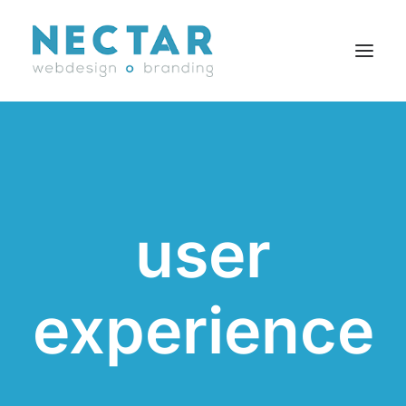
SERVICES
RÉALISATIONS
BLOGUE
user
CARRIÈRES
AGENCE
CONTACT
experience
EN
Search