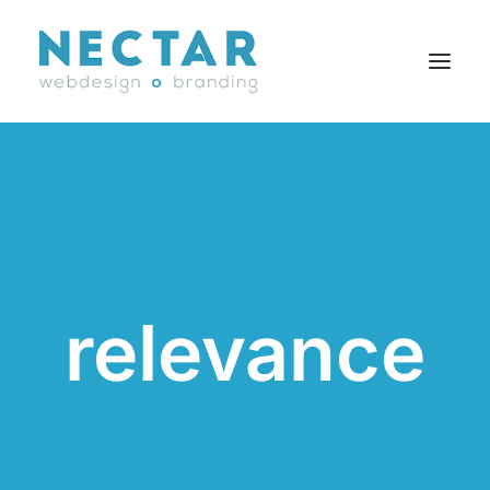
SERVICES
RÉALISATIONS
BLOGUE
CARRIÈRES
relevance
AGENCE
CONTACT
EN
Search