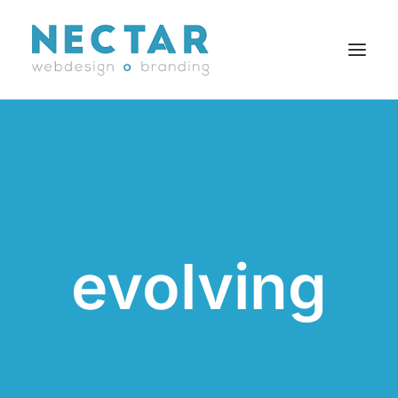
SERVICES
RÉALISATIONS
BLOGUE
CARRIÈRES
evolving
AGENCE
CONTACT
EN
Search