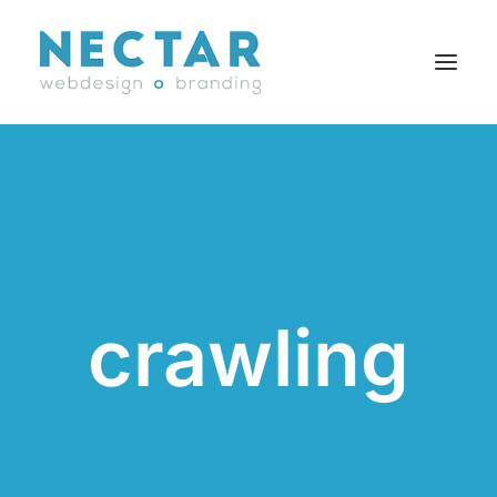
SERVICES
RÉALISATIONS
BLOGUE
CARRIÈRES
crawling
AGENCE
CONTACT
EN
Search