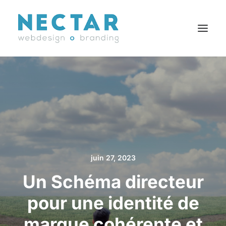
SERVICES
RÉALISATIONS
BLOGUE
CARRIÈRES
AGENCE
juin 27, 2023
CONTACT
Un Schéma directeur
EN
pour une identité de
marque cohérente et
Search