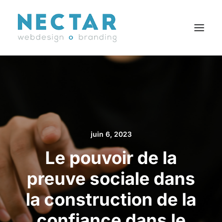
SERVICES
RÉALISATIONS
BLOGUE
CARRIÈRES
juin 6, 2023
AGENCE
Le pouvoir de la
CONTACT
preuve sociale dans
EN
la construction de la
confiance dans le
Search